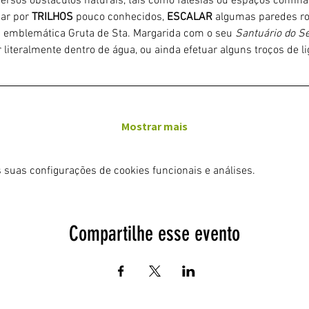
iversos obstáculos naturais, tais como falésias ou espaços confin
ar por 
TRILHOS 
pouco conhecidos, 
ESCALAR
 algumas paredes ro
a emblemática Gruta de Sta. Margarida com o seu 
Santuário do Sé
 literalmente dentro de água, ou ainda efetuar alguns troços de 
Mostrar mais
 suas configurações de cookies funcionais e análises.
Compartilhe esse evento