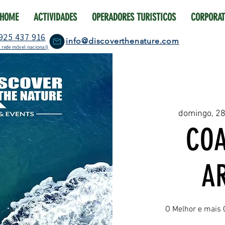
HOME
ACTIVIDADES
OPERADORES TURISTICOS
CORPORAT
925 437 916
info@discoverthenature.com
 rede móvel nacional)
domingo, 2
COA
A
O Melhor e mais 