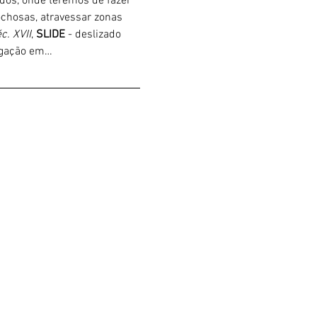
ados, onde teremos de fazer 
chosas, atravessar zonas 
c. XVII
, 
SLIDE 
- deslizado 
ligação em…