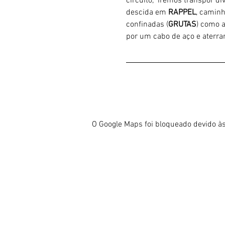
circuito,  iremos transpor d
descida em 
RAPPEL
, caminh
confinadas (
GRUTAS
) como 
por um cabo de aço e aterrar
O Google Maps foi bloqueado devido às