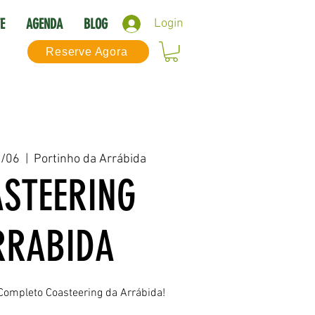
E
AGENDA
BLOG
Login
Reserve Agora
8/06
  |  
Portinho da Arrábida
STEERING
RRABIDA
Completo Coasteering da Arrábida!