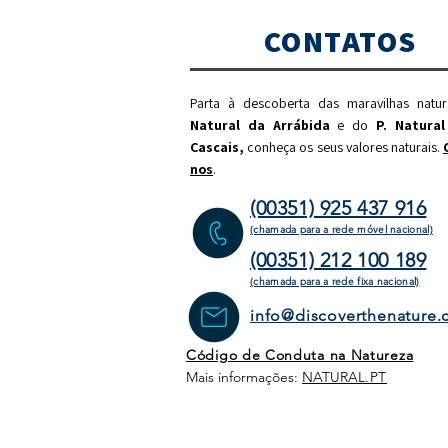
CONTATOS
Parta à descoberta das maravilhas natu
Natural da Arrábida
e do
P. Natural
Cascais,
c
onheça os seus valores naturais.
nos
.
(00351) 925 437 916
(chamada para a rede móvel nacional)
(00351) 212 100 189
(chamada para a rede fixa
nacional)
info@discoverthenature
Código de Conduta na Natureza
Mais informações:
NATURAL
.PT