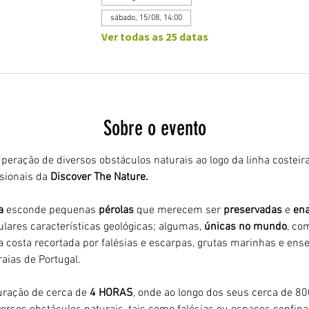
sábado, 15/08, 14:00
Ver todas as 25 datas
Sobre o evento
peração de diversos obstáculos naturais ao logo da linha costeira
ionais da 
Discover The Nature.
a 
esconde pequenas 
pérolas 
que merecem ser 
preservadas 
e 
ena
ulares características geológicas; algumas, 
únicas no mundo
, co
 costa recortada por falésias e escarpas, grutas marinhas e ens
aias de Portugal.
ração de cerca de 
4 HORAS
, onde ao longo dos seus cerca de 8