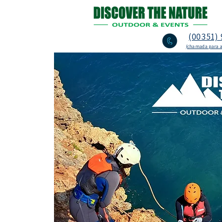
(00351) 
(chamada para a