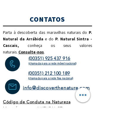
CONTATOS
Parta à descoberta das maravilhas naturais do
P.
Natural da Arrábida
e do
P. Natural Sintra -
Cascais,
c
onheça os seus valores
naturais.
Consulte-nos
.
(00351) 925 437 916
(chamada para a rede móvel nacional)
(00351) 212 100 189
(chamada para a rede fixa
nacional)
info@discoverthenature.com
Código de Conduta na Natureza
Mais informações:
NATURAL
.PT
WEBSITE