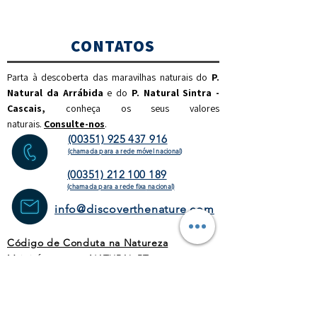
CONTATOS
Parta à descoberta das maravilhas naturais do
P.
Natural da Arrábida
e do
P. Natural Sintra -
Cascais,
c
onheça os seus valores
naturais.
Consulte-nos
.
(00351) 925 437 916
(chamada para a rede móvel nacional)
(00351) 212 100 189
(chamada para a rede fixa
nacional)
info@discoverthenature.com
Código de Conduta na Natureza
Mais informações:
NATURAL
.PT
WEBSITE