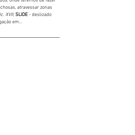
ados, onde teremos de fazer 
chosas, atravessar zonas 
c. XVII
, 
SLIDE 
- deslizado 
ligação em…