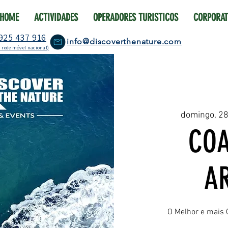
HOME
ACTIVIDADES
OPERADORES TURISTICOS
CORPORAT
925 437 916
info@discoverthenature.com
 rede móvel nacional)
domingo, 2
COA
A
O Melhor e mais 