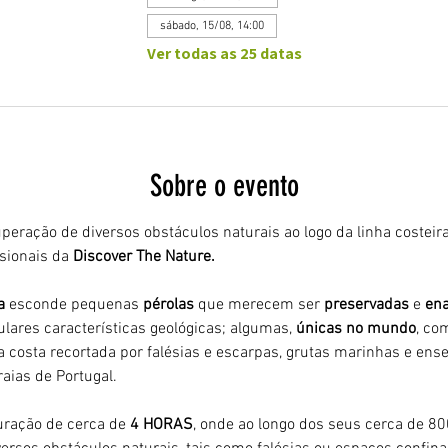
sábado, 15/08, 14:00
Ver todas as 25 datas
Sobre o evento
peração de diversos obstáculos naturais ao logo da linha costeira
ionais da 
Discover The Nature.
a 
esconde pequenas 
pérolas 
que merecem ser 
preservadas 
e 
ena
ulares características geológicas; algumas, 
únicas no mundo
, co
 costa recortada por falésias e escarpas, grutas marinhas e ens
aias de Portugal.
ração de cerca de 
4 HORAS
, onde ao longo dos seus cerca de 8