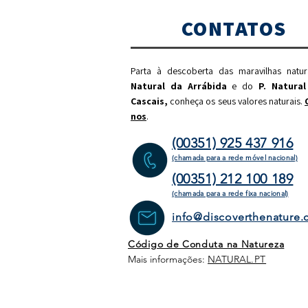
CONTATOS
Parta à descoberta das maravilhas natu
Natural da Arrábida
e do
P. Natural
Cascais,
c
onheça os seus valores naturais.
nos
.
(00351) 925 437 916
(chamada para a rede móvel nacional)
(00351) 212 100 189
(chamada para a rede fixa
nacional)
info@discoverthenature
Código de Conduta na Natureza
Mais informações:
NATURAL
.PT