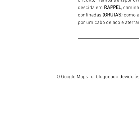
circuito,  iremos transpor d
descida em 
RAPPEL
, caminh
confinadas (
GRUTAS
) como 
por um cabo de aço e aterrar
O Google Maps foi bloqueado devido às