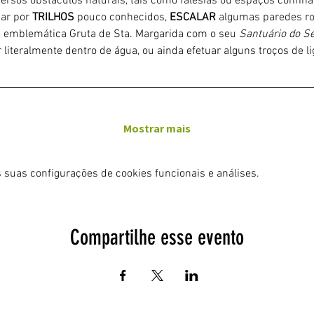
iversos obstáculos naturais, tais como falésias ou espaços confin
ar por 
TRILHOS 
pouco conhecidos, 
ESCALAR
 algumas paredes ro
a emblemática Gruta de Sta. Margarida com o seu 
Santuário do Sé
 literalmente dentro de água, ou ainda efetuar alguns troços de 
Mostrar mais
 suas configurações de cookies funcionais e análises.
Compartilhe esse evento