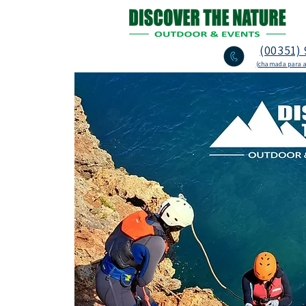
(00351) 
(chamada para a