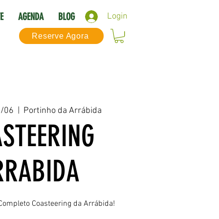
E
AGENDA
BLOG
Login
Reserve Agora
8/06
  |  
Portinho da Arrábida
STEERING
RRABIDA
Completo Coasteering da Arrábida!