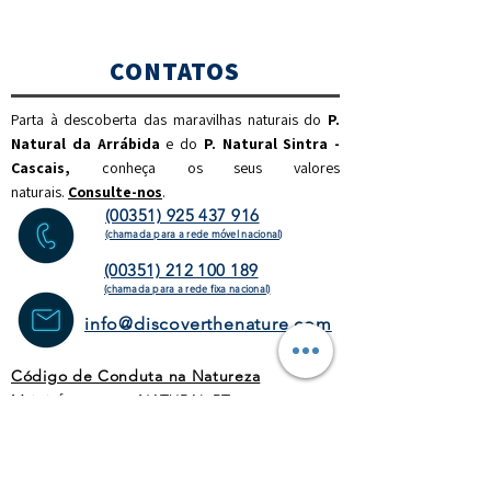
CONTATOS
Parta à descoberta das maravilhas naturais do
P.
Natural da Arrábida
e do
P. Natural Sintra -
Cascais,
c
onheça os seus valores
naturais.
Consulte-nos
.
(00351) 925 437 916
(chamada para a rede móvel nacional)
(00351) 212 100 189
(chamada para a rede fixa
nacional)
info@discoverthenature.com
Código de Conduta na Natureza
Mais informações:
NATURAL
.PT
WEBSITE