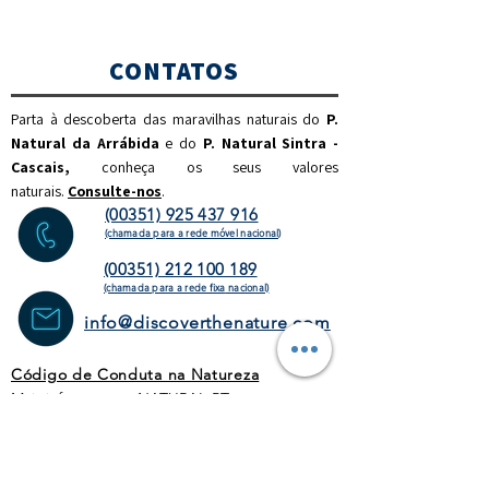
CONTATOS
Parta à descoberta das maravilhas naturais do
P.
Natural da Arrábida
e do
P. Natural Sintra -
Cascais,
c
onheça os seus valores
naturais.
Consulte-nos
.
(00351) 925 437 916
(chamada para a rede móvel nacional)
(00351) 212 100 189
(chamada para a rede fixa
nacional)
info@discoverthenature.com
Código de Conduta na Natureza
Mais informações:
NATURAL
.PT
WEBSITE