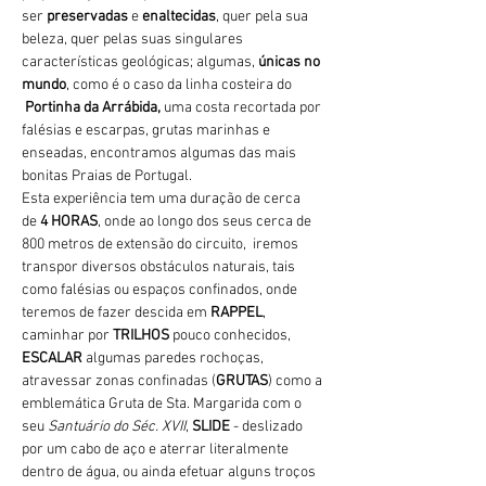
ser 
preservadas 
e 
enaltecidas
, quer pela sua 
beleza, quer pelas suas singulares 
características geológicas; algumas, 
únicas no 
mundo
, como é o caso da linha costeira do 
Portinha da Arrábida, 
uma costa recortada por 
falésias e escarpas, grutas marinhas e 
enseadas, encontramos algumas das mais 
bonitas Praias de Portugal.
Esta experiência tem uma duração de cerca 
de 
4 HORAS
, onde ao longo dos seus cerca de 
800 metros de extensão do circuito,  iremos 
transpor diversos obstáculos naturais, tais 
como falésias ou espaços confinados, onde 
teremos de fazer descida em 
RAPPEL
, 
caminhar por 
TRILHOS 
pouco conhecidos, 
ESCALAR
 algumas paredes rochoças, 
atravessar zonas confinadas (
GRUTAS
) como a 
emblemática Gruta de Sta. Margarida com o 
seu 
Santuário do Séc. XVII
, 
SLIDE 
- deslizado 
por um cabo de aço e aterrar literalmente 
dentro de água, ou ainda efetuar alguns troços 