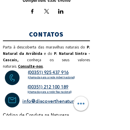
CONTATOS
Parta à descoberta das maravilhas naturais do
P.
Natural da Arrábida
e do
P. Natural Sintra -
Cascais,
c
onheça os seus valores
naturais.
Consulte-nos
.
(00351) 925 437 916
(chamada para a rede móvel nacional)
(00351) 212 100 189
(chamada para a rede fixa
nacional)
info@discoverthenature.com
Código de Conduta na Natureza
Mais informações:
NATURAL
.PT