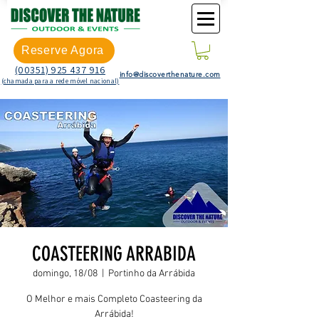
Reserve Agora
(00351) 925 437 916
info@discoverthenature.com
(chamada para a rede móvel nacional)
COASTEERING ARRABIDA
domingo, 18/08
  |  
Portinho da Arrábida
O Melhor e mais Completo Coasteering da
Arrábida!