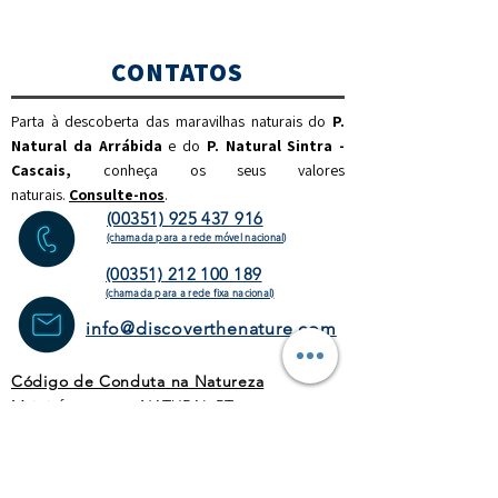
CONTATOS
Parta à descoberta das maravilhas naturais do
P.
Natural da Arrábida
e do
P. Natural Sintra -
Cascais,
c
onheça os seus valores
naturais.
Consulte-nos
.
(00351) 925 437 916
(chamada para a rede móvel nacional)
(00351) 212 100 189
(chamada para a rede fixa
nacional)
info@discoverthenature.com
Código de Conduta na Natureza
Mais informações:
NATURAL
.PT
WEBSITE