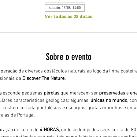
sábado, 15/08, 14:00
Ver todas as 25 datas
Sobre o evento
peração de diversos obstáculos naturais ao logo da linha costeira
ionais da 
Discover The Nature.
a 
esconde pequenas 
pérolas 
que merecem ser 
preservadas 
e 
ena
ulares características geológicas; algumas, 
únicas no mundo
, co
 costa recortada por falésias e escarpas, grutas marinhas e ens
aias de Portugal.
ração de cerca de 
4 HORAS
, onde ao longo dos seus cerca de 8