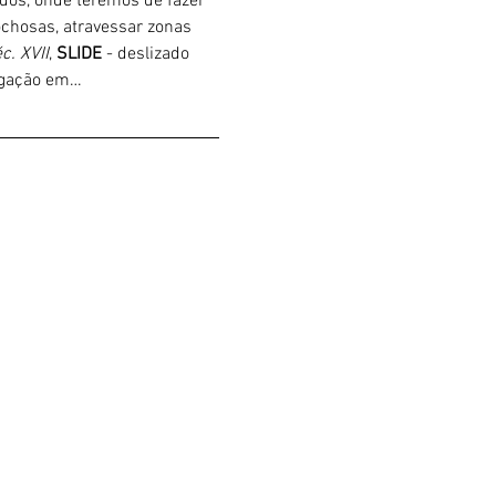
ados, onde teremos de fazer 
chosas, atravessar zonas 
c. XVII
, 
SLIDE 
- deslizado 
ligação em…