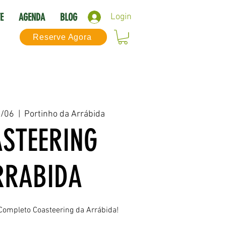
E
AGENDA
BLOG
Login
Reserve Agora
8/06
  |  
Portinho da Arrábida
STEERING
RRABIDA
Completo Coasteering da Arrábida!