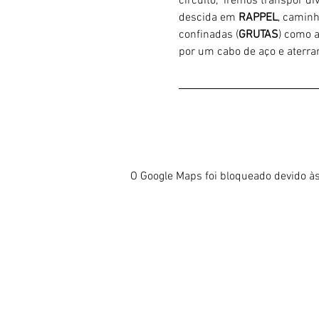
circuito,  iremos transpor d
descida em 
RAPPEL
, caminh
confinadas (
GRUTAS
) como 
por um cabo de aço e aterrar
O Google Maps foi bloqueado devido às