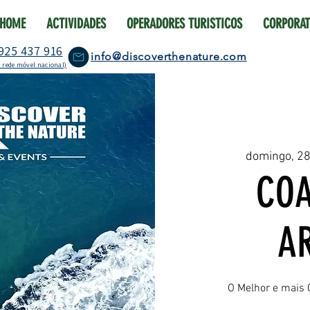
HOME
ACTIVIDADES
OPERADORES TURISTICOS
CORPORAT
925 437 916
info@discoverthenature.com
 rede móvel nacional)
domingo, 2
COA
A
O Melhor e mais 