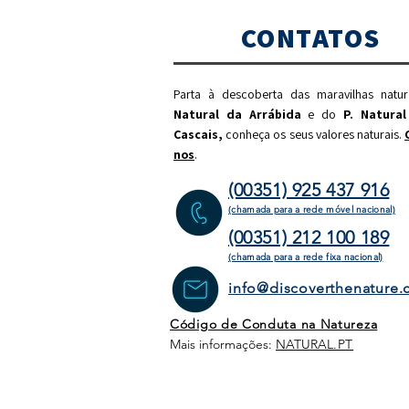
CONTATOS
Parta à descoberta das maravilhas natu
Natural da Arrábida
e do
P. Natural
Cascais,
c
onheça os seus valores naturais.
nos
.
(00351) 925 437 916
(chamada para a rede móvel nacional)
(00351) 212 100 189
(chamada para a rede fixa
nacional)
info@discoverthenature
Código de Conduta na Natureza
Mais informações:
NATURAL
.PT