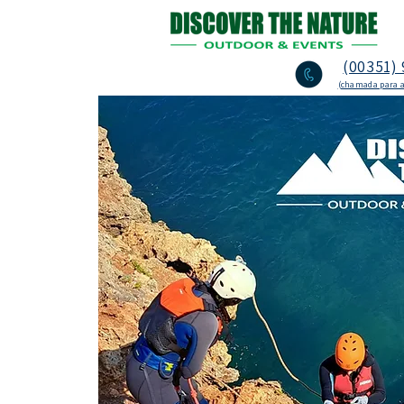
(00351) 
(chamada para a