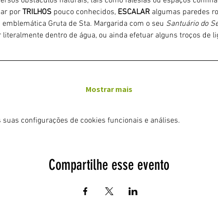
iversos obstáculos naturais, tais como falésias ou espaços confin
ar por 
TRILHOS 
pouco conhecidos, 
ESCALAR
 algumas paredes ro
a emblemática Gruta de Sta. Margarida com o seu 
Santuário do Sé
 literalmente dentro de água, ou ainda efetuar alguns troços de 
Mostrar mais
 suas configurações de cookies funcionais e análises.
Compartilhe esse evento