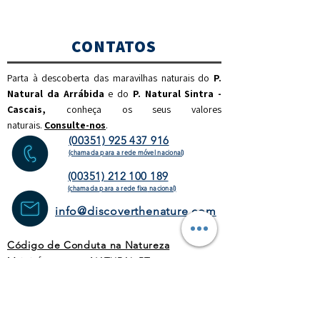
CONTATOS
Parta à descoberta das maravilhas naturais do
P.
Natural da Arrábida
e do
P. Natural Sintra -
Cascais,
c
onheça os seus valores
naturais.
Consulte-nos
.
(00351) 925 437 916
(chamada para a rede móvel nacional)
(00351) 212 100 189
(chamada para a rede fixa
nacional)
info@discoverthenature.com
Código de Conduta na Natureza
Mais informações:
NATURAL
.PT
WEBSITE