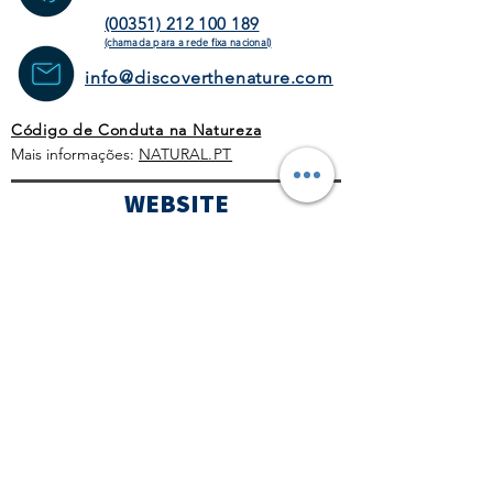
(00351) 212 100 189
(chamada para a rede fixa
nacional)
info@discoverthenature.com
Código de Conduta na Natureza
Mais informações:
NATURAL
.PT
WEBSITE
HOMEPAGE
ATIVIDADES
OPERADORES
TURÍSTICOS
CORPORATE
AGENDA
BLOG
CONDIÇÕES GERAIS
POLÍTICA COMERCIAL
PROTOCOLO COVID-19