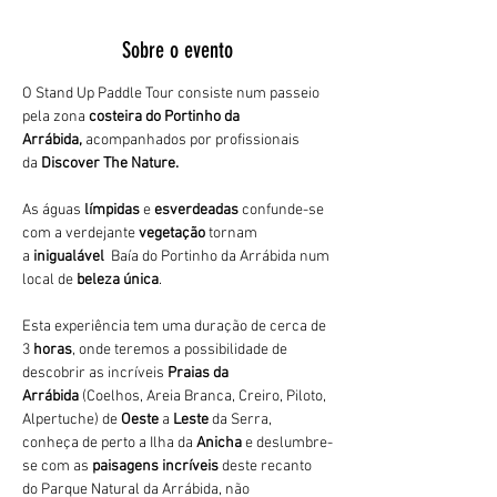
Sobre o evento
O Stand Up Paddle Tour consiste num passeio 
pela zona 
costeira do Portinho da 
Arrábida,
 acompanhados por profissionais 
da 
Discover The Nature. 
As águas 
límpidas
 e 
esverdeadas 
confunde-se 
com a verdejante 
vegetação 
tornam 
a 
inigualável 
 Baía do Portinho da Arrábida num 
local de 
beleza única
.
Esta experiência tem uma duração de cerca de 
3
 horas
, onde teremos a possibilidade de 
descobrir as incríveis 
Praias da 
Arrábida 
(Coelhos, Areia Branca, Creiro, Piloto, 
Alpertuche) de 
Oeste 
a 
Leste 
da Serra, 
conheça de perto a Ilha da 
Anicha 
e deslumbre-
se com as 
paisagens incríveis
 deste recanto 
do Parque Natural da Arrábida, não 