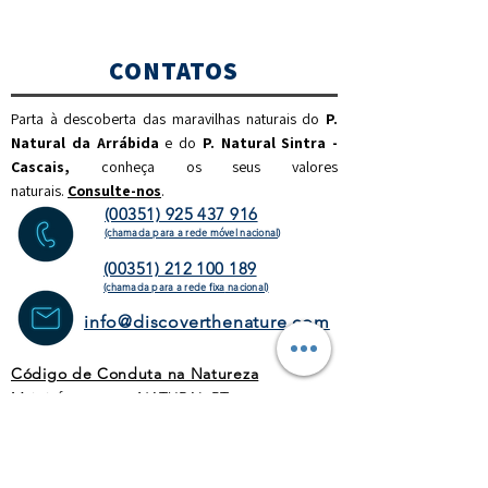
CONTATOS
Parta à descoberta das maravilhas naturais do
P.
Natural da Arrábida
e do
P. Natural Sintra -
Cascais,
c
onheça os seus valores
naturais.
Consulte-nos
.
(00351) 925 437 916
(chamada para a rede móvel nacional)
(00351) 212 100 189
(chamada para a rede fixa
nacional)
info@discoverthenature.com
Código de Conduta na Natureza
Mais informações:
NATURAL
.PT
WEBSITE