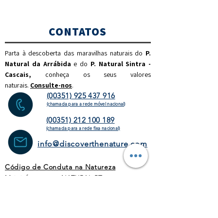
CONTATOS
Parta à descoberta das maravilhas naturais do
P.
Natural da Arrábida
e do
P. Natural Sintra -
Cascais,
c
onheça os seus valores
naturais.
Consulte-nos
.
(00351) 925 437 916
(chamada para a rede móvel nacional)
(00351) 212 100 189
(chamada para a rede fixa
nacional)
info@discoverthenature.com
Código de Conduta na Natureza
Mais informações:
NATURAL
.PT
WEBSITE